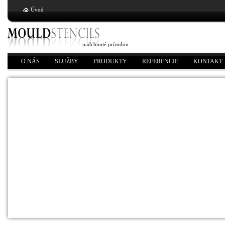
Úvod
nadchnuté prírodou
O NÁS
SLUŽBY
PRODUKTY
REFERENCIE
KONTAKT