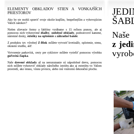
JED
ELEMENTY OBKLADOV STIEN A VONKAJŠÍCH
PRIESTOROV
ŠAB
Ako by ste mohli spraviť svoje okolie krajším, bezpečnejším a vyhovujúcim
Vašich nárokov?
Nielen zlievacie formy a šablóny vyrábame s 15 ročnou praxou, ale aj
Naše 
pomocou nich vyhotovené
dlažby
,
ozdobné
obklady
, podstavcové kamene,
nástenné dosky,
striešky na oplotenie
a
záhradné batole
.
z jed
Z produktu tzv. výrobný
Z-Blok
môžete vytvoriť kvetináče, oplotenie, stenu,
okrasnú studňu, atď.
vyrob
Vytvorenie parkovísk, cesty pre cyklistov môžete vyriešiť pomocou výrobku
guľovitá
čiapka
.
Naše
drevené obklady
až na nerozoznanie sú nápodobné drevu, pomocou
nich môžete vyhotoviť obklady náročného intriéru ako aj exteriéru vo Vašom
prostredí, ako terasu, vínnu pivnicu, alebo inú vnútornú dekoračnú plochu.