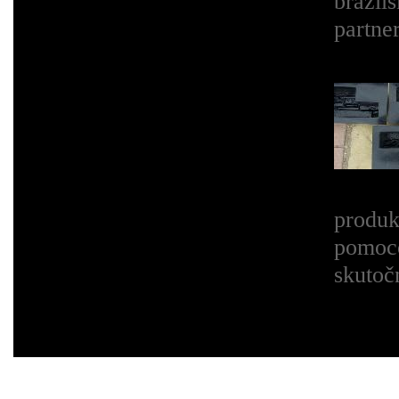
brazíl
partner
produk
pomoco
skutoč