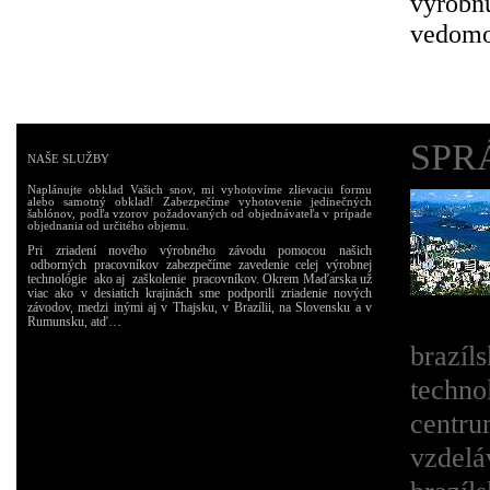
výrobn
vedomo
SPR
NAŠE SLUŽBY
Naplánujte obklad Vašich snov, mi vyhotovíme zlievaciu formu
alebo samotný obklad! Zabezpečíme vyhotovenie jedinečných
šablónov, podľa vzorov požadovaných od objednávateľa v prípade
objednania od určitého objemu.
Pri zriadení nového výrobného závodu pomocou našich
odborných pracovníkov zabezpečíme zavedenie celej výrobnej
technológie ako aj zaškolenie pracovníkov. Okrem Maďarska už
viac ako v desiatich krajinách sme podporili zriadenie nových
závodov, medzi inými aj v Thajsku, v Brazílii, na Slovensku a v
Rumunsku, atď…
brazíl
techno
centru
vzdelá