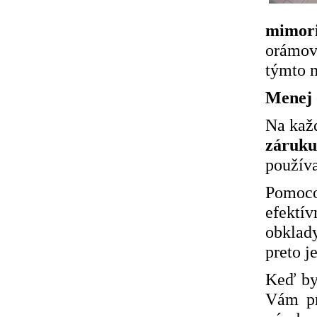
mimor
orámov
týmto 
Menej 
Na kaž
záruku
používa
Pomoco
efektí
obklady
preto j
Keď by
Vám pr