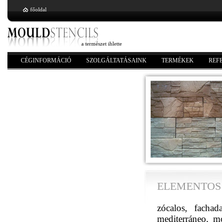
főoldal
a természet ihlette
CÉGINFORMÁCIÓ
SZOLGÁLTATÁSAINK
TERMÉKEK
REF
ELEMENTOS 
zócalos, fachada
mediterráneo, m